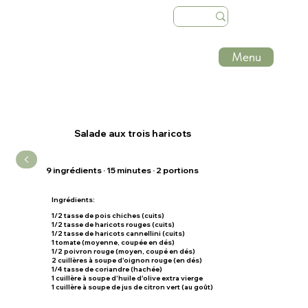
Menu
Salade aux trois haricots
9 ingrédients · 15 minutes · 2 portions
Ingrédients:
1/2 tasse de
pois chiches (cuits)
1/2 tasse
de haricots rouges (cuits)
1/2 tasse de
haricots cannellini (cuits)
1
tomate (moyenne, coupée en dés)
1/2
poivron rouge (moyen, coupé en dés)
2 cuillères à soupe
d'oignon rouge (en dés)
1/4 tasse de
coriandre (hachée)
1 cuillère à soupe
d'huile d'olive extra vierge
1 cuillère à soupe
de jus de citron vert (au goût)