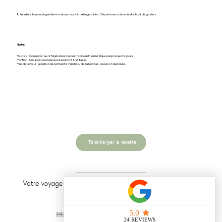
1.
Ajoutez tous les ingrédients dans un bol et mélangez bien. Répartissez dans des bols et dégustez
Note:
Restes : Conserver au réfrigérateur dans un récipient hermétique jusqu'à quatre jours.
Portion : Une portion équivaut à environ 1 1/2 tasse.
Plus de saveur : ajoutez des piments tranchés, de l’ail écrasé, du sel et du poivre.
Télécharger la recette
bien-être
Votre voyage dans
ça commence maintenant.
Contactez-moi
© 2024 Karelle Laurent Nutrition