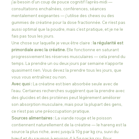
j'ai besoin d'un coup de pouce cognitif l'après-midi — 
consultations enchaînées, conférences, séances 
mentalement exigeantes — j'utilise des chews ou des 
gummies de créatine pour la dose fractionnée. Ce n'est pas 
aussi optimal que la poudre, mais c'est pratique, et je ne le 
fais pas tous les jours.
Une chose sur laquelle je veux être claire : 
la régularité est 
primordiale avec la créatine.
 Elle fonctionne en saturant 
progressivement les réserves musculaires — cela prend du 
temps. La prendre un ou deux jours par semaine n'apporte 
quasiment rien. Vous devez la prendre tous les jours, que 
vous vous entraîniez ou non.
Avec quoi :
 La créatine est bien absorbée seule avec de 
l'eau. Certaines recherches suggèrent que la prendre avec 
des glucides et des protéines peut légèrement améliorer 
son absorption musculaire, mais pour la plupart des gens, 
ce n'est pas une préoccupation pratique.
Sources alimentaires :
 La viande rouge et le poisson 
contiennent naturellement de la créatine — le hareng est la 
source la plus riche, avec jusqu'à 10g par kg cru, suivi du 
bœuf et du saumon à environ 4 à 5g par kg cru. Pour 