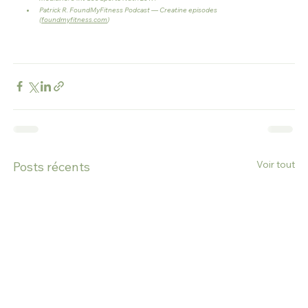
Patrick R. FoundMyFitness Podcast — Creatine episodes 
(
foundmyfitness.com
)
Voir tout
Posts récents