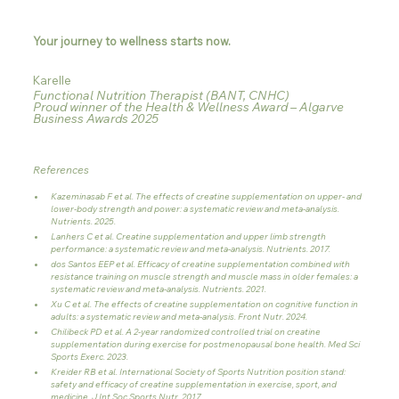
Your journey to wellness starts now.
Karelle
Functional Nutrition Therapist (BANT, CNHC)
Proud winner of the Health & Wellness Award – Algarve 
Business Awards 2025
References
Kazeminasab F et al. The effects of creatine supplementation on upper- and 
lower-body strength and power: a systematic review and meta-analysis. 
Nutrients. 2025.
Lanhers C et al. Creatine supplementation and upper limb strength 
performance: a systematic review and meta-analysis. Nutrients. 2017.
dos Santos EEP et al. Efficacy of creatine supplementation combined with 
resistance training on muscle strength and muscle mass in older females: a 
systematic review and meta-analysis. Nutrients. 2021.
Xu C et al. The effects of creatine supplementation on cognitive function in 
adults: a systematic review and meta-analysis. Front Nutr. 2024.
Chilibeck PD et al. A 2-year randomized controlled trial on creatine 
supplementation during exercise for postmenopausal bone health. Med Sci 
Sports Exerc. 2023.
Kreider RB et al. International Society of Sports Nutrition position stand: 
safety and efficacy of creatine supplementation in exercise, sport, and 
medicine. J Int Soc Sports Nutr. 2017.